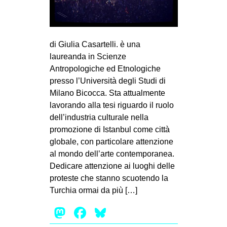
MILANO
MOBILITAZIONI
SPAZI
di Giulia Casartelli. è una
laureanda in Scienze
SPORT POPOLARE
Antropologiche ed Etnologiche
MOVIMENTI
presso l’Università degli Studi di
Milano Bicocca. Sta attualmente
AMBIENTE
lavorando alla tesi riguardo il ruolo
ANTIFASCISMO
dell’industria culturale nella
promozione di Istanbul come città
DIRITTO ALL’ABITARE
globale, con particolare attenzione
GENERI
al mondo dell’arte contemporanea.
MIGRAZIONI
Dedicare attenzione ai luoghi delle
proteste che stanno scuotendo la
PRECARIATO
Turchia ormai da più […]
REPRESSIONE
Mastodon
Facebook
Bluesky
STUDENTI