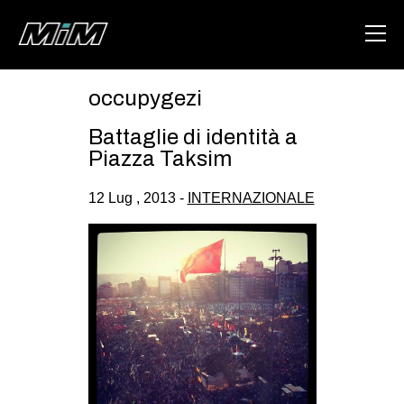
occupygezi
HOME
Battaglie di identità a
ABOUT
Piazza Taksim
AREA
12 Lug , 2013 -
INTERNAZIONALE
DEGENERAZIONE
GAZA FREESTYLE
CSOA LAMBRETTA
MSM
STUDENTI TSUNAMI
ZAM