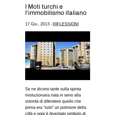
CULTURE
I Moti turchi e
l’immobilismo italiano
ARTE
CINEMA
17 Giu , 2013 -
RIFLESSIONI
MANIFESTI
MUSICA
RECENSIONI
INTERNAZIONALE
AFRICA
AMERICHE
ESTREMO ORIENTE
Se ne dicono tante sulla spinta
EUROPA
rivoluzionaria nata in seno alla
volontà di difendere quello che
MEDIO ORIENTE
prima era “solo” un polmone della
MONDO
città e oggi è diventato simbolo di