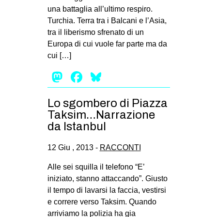
una battaglia all’ultimo respiro.
EVENTI
Turchia. Terra tra i Balcani e l’Asia,
tra il liberismo sfrenato di un
in
Europa di cui vuole far parte ma da
cui […]
Fb
Mastodon
Facebook
Bluesky
tw
bsky
Lo sgombero di Piazza
Taksim…Narrazione
ms
da Istanbul
SEARCH
12 Giu , 2013 -
RACCONTI
Alle sei squilla il telefono “E’
iniziato, stanno attaccando”. Giusto
il tempo di lavarsi la faccia, vestirsi
e correre verso Taksim. Quando
arriviamo la polizia ha gia