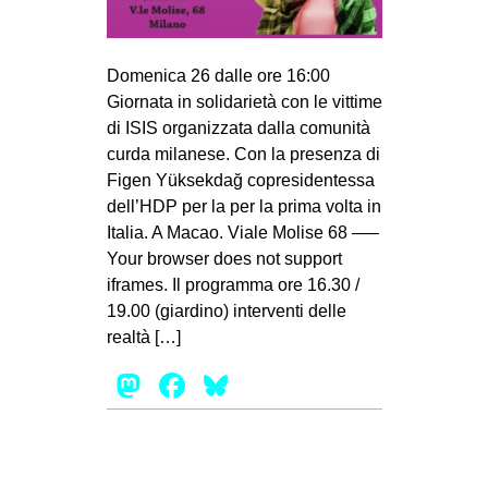
MILANO
MOBILITAZIONI
Domenica 26 dalle ore 16:00
SPAZI
Giornata in solidarietà con le vittime
SPORT POPOLARE
di ISIS organizzata dalla comunità
curda milanese. Con la presenza di
MOVIMENTI
Figen Yüksekdağ copresidentessa
AMBIENTE
dell’HDP per la per la prima volta in
Italia. A Macao. Viale Molise 68 —–
ANTIFASCISMO
Your browser does not support
DIRITTO ALL’ABITARE
iframes. Il programma ore 16.30 /
19.00 (giardino) interventi delle
GENERI
realtà […]
MIGRAZIONI
Mastodon
Facebook
Bluesky
PRECARIATO
REPRESSIONE
STUDENTI