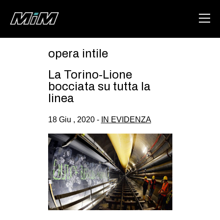
opera intile
HOME
La Torino-Lione
ABOUT
bocciata su tutta la
linea
AREA
18 Giu , 2020 -
IN EVIDENZA
DEGENERAZIONE
GAZA FREESTYLE
CSOA LAMBRETTA
MSM
STUDENTI TSUNAMI
ZAM