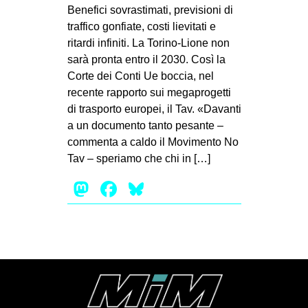
MILANO
Benefici sovrastimati, previsioni di
traffico gonfiate, costi lievitati e
MOBILITAZIONI
ritardi infiniti. La Torino-Lione non
SPAZI
sarà pronta entro il 2030. Così la
Corte dei Conti Ue boccia, nel
SPORT POPOLARE
recente rapporto sui megaprogetti
MOVIMENTI
di trasporto europei, il Tav. «Davanti
a un documento tanto pesante –
AMBIENTE
commenta a caldo il Movimento No
ANTIFASCISMO
Tav – speriamo che chi in […]
DIRITTO ALL’ABITARE
Mastodon
Facebook
Bluesky
GENERI
MIGRAZIONI
PRECARIATO
REPRESSIONE
STUDENTI