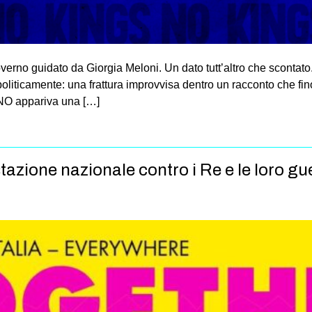
overno guidato da Giorgia Meloni. Un dato tutt’altro che scontato.
politicamente: una frattura improvvisa dentro un racconto che f
l NO appariva una […]
zione nazionale contro i Re e le loro gu