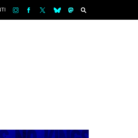
in
Fb
tw
bsky
ms
SEARCH
TI