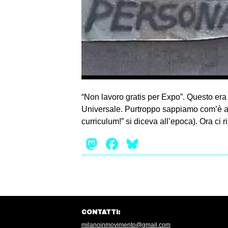
“Non lavoro gratis per Expo”. Questo er
Universale. Purtroppo sappiamo com’è anda
curriculum!” si diceva all’epoca). Ora ci 
Mastodon
Facebook
Bluesky
CONTATTI:
milanoinmovimento@gmail.com