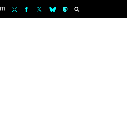
in
Fb
tw
bsky
ms
SEARCH
TI