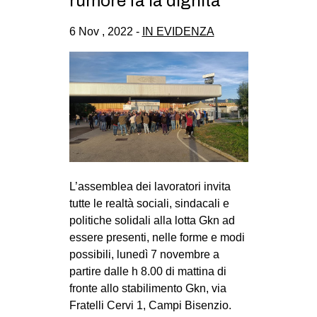
rumore fa la dignità”
CULTURE
6 Nov , 2022 -
IN EVIDENZA
ARTE
CINEMA
MANIFESTI
MUSICA
RECENSIONI
INTERNAZIONALE
L’assemblea dei lavoratori invita
AFRICA
tutte le realtà sociali, sindacali e
AMERICHE
politiche solidali alla lotta Gkn ad
ESTREMO ORIENTE
essere presenti, nelle forme e modi
possibili, lunedì 7 novembre a
EUROPA
partire dalle h 8.00 di mattina di
MEDIO ORIENTE
fronte allo stabilimento Gkn, via
Fratelli Cervi 1, Campi Bisenzio.
MONDO