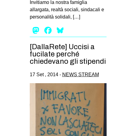
Invitiamo la nostra famiglia
EVENTI
allargata, realtà sociali, sindacali e
personalità solidali, […]
in
Mastodon
Facebook
Bluesky
Fb
[DallaRete] Uccisi a
tw
fucilate perché
chiedevano gli stipendi
bsky
17 Set , 2014 -
NEWS STREAM
ms
SEARCH