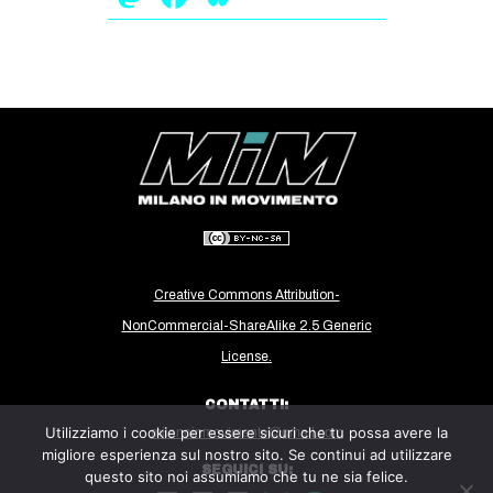
Creative Commons Attribution-
NonCommercial-ShareAlike 2.5 Generic
License.
CONTATTI:
Utilizziamo i cookie per essere sicuri che tu possa avere la
milanoinmovimento@gmail.com
migliore esperienza sul nostro sito. Se continui ad utilizzare
SEGUICI SU:
questo sito noi assumiamo che tu ne sia felice.