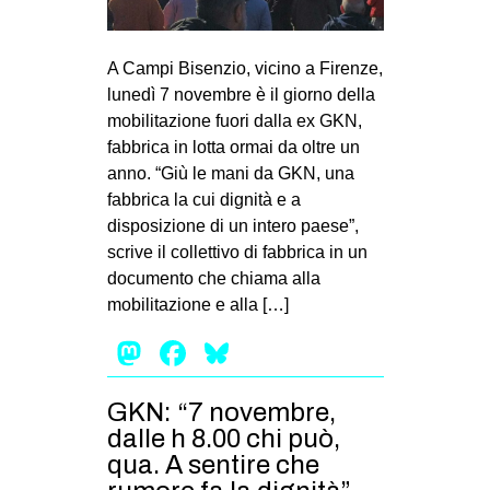
MILANO
MOBILITAZIONI
A Campi Bisenzio, vicino a Firenze,
SPAZI
lunedì 7 novembre è il giorno della
mobilitazione fuori dalla ex GKN,
SPORT POPOLARE
fabbrica in lotta ormai da oltre un
MOVIMENTI
anno. “Giù le mani da GKN, una
fabbrica la cui dignità e a
AMBIENTE
disposizione di un intero paese”,
ANTIFASCISMO
scrive il collettivo di fabbrica in un
documento che chiama alla
DIRITTO ALL’ABITARE
mobilitazione e alla […]
GENERI
Mastodon
Facebook
Bluesky
MIGRAZIONI
PRECARIATO
GKN: “7 novembre,
REPRESSIONE
dalle h 8.00 chi può,
qua. A sentire che
STUDENTI