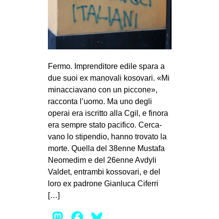
Fermo. Imprenditore edile spara a
due suoi ex manovali kosovari. «Mi
minacciavano con un piccone»,
racconta l’uomo. Ma uno degli
operai era iscritto alla Cgil, e finora
era sempre stato pacifico. Cer­ca­
vano lo sti­pen­dio, hanno tro­vato la
morte. Quella del 38enne Mustafa
Neo­me­dim e del 26enne Avdyli
Val­det, entrambi kos­so­vari, e del
loro ex padrone Gian­luca Ciferri
[…]
Mastodon
Facebook
Bluesky