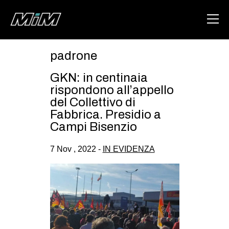
padrone
HOME
GKN: in centinaia
ABOUT
rispondono all’appello
del Collettivo di
AREA
Fabbrica. Presidio a
Campi Bisenzio
DEGENERAZIONE
GAZA FREESTYLE
7 Nov , 2022 -
IN EVIDENZA
CSOA LAMBRETTA
MSM
STUDENTI TSUNAMI
ZAM