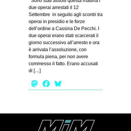
Sono stati assolti questa mattina i
MILANO
due operai arrestati il 12
MOBILITAZIONI
Settembre in seguito agli scontri tra
operai in presidio e le forze
SPAZI
dell’ordine a Cassina De Pecchi. I
SPORT POPOLARE
due operai erano stati scarcerati il
giorno successivo all’arresto e ora
MOVIMENTI
è arrivata l’assoluzione, con
AMBIENTE
formula piena, per non avere
commesso il fatto. Erano accusati
ANTIFASCISMO
di […]
DIRITTO ALL’ABITARE
Mastodon
Facebook
Bluesky
GENERI
MIGRAZIONI
PRECARIATO
REPRESSIONE
STUDENTI