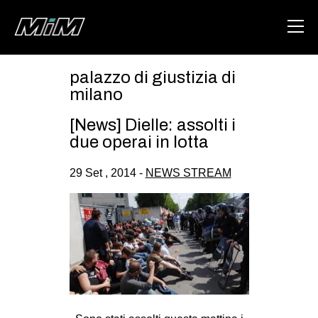
palazzo di giustizia di
HOME
milano
ABOUT
[News] Dielle: assolti i
due operai in lotta
AREA
29 Set , 2014 -
NEWS STREAM
DEGENERAZIONE
GAZA FREESTYLE
CSOA LAMBRETTA
MSM
STUDENTI TSUNAMI
ZAM