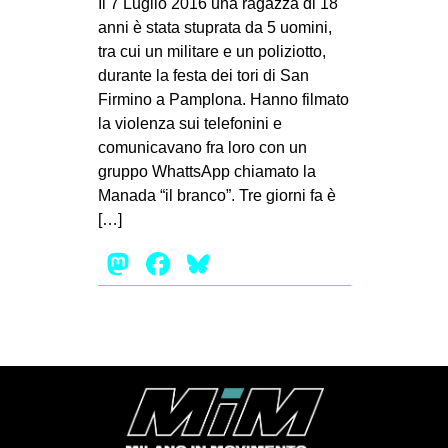
Il 7 Luglio 2016 una ragazza di 18
MILANO
anni è stata stuprata da 5 uomini,
MOBILITAZIONI
tra cui un militare e un poliziotto,
durante la festa dei tori di San
SPAZI
Firmino a Pamplona. Hanno filmato
SPORT POPOLARE
la violenza sui telefonini e
comunicavano fra loro con un
MOVIMENTI
gruppo WhattsApp chiamato la
AMBIENTE
Manada “il branco”. Tre giorni fa è
[…]
ANTIFASCISMO
Mastodon
Facebook
Bluesky
DIRITTO ALL’ABITARE
GENERI
MIGRAZIONI
PRECARIATO
REPRESSIONE
STUDENTI