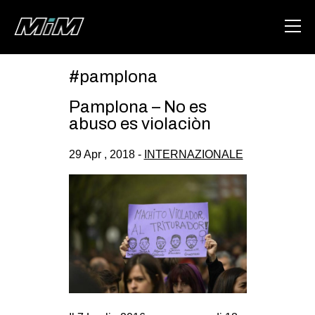
#pamplona
HOME
Pamplona – No es
ABOUT
abuso es violaciòn
AREA
29 Apr , 2018 -
INTERNAZIONALE
DEGENERAZIONE
GAZA FREESTYLE
CSOA LAMBRETTA
MSM
STUDENTI TSUNAMI
ZAM