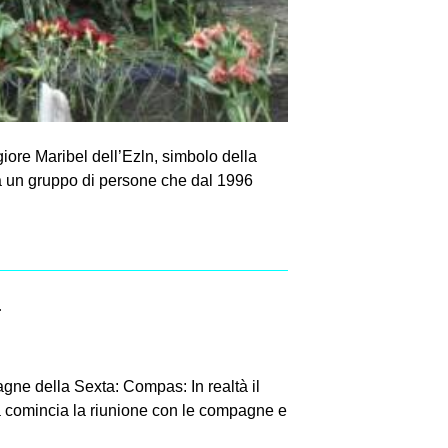
ore Mari­bel dell’Ezln, sim­bolo della
to da un gruppo di per­sone che dal 1996
a
ella Sexta: Compas: In realtà il
 comincia la riunione con le compagne e