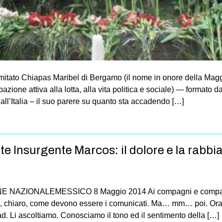
tato Chia­pas Mari­bel di Ber­gamo (il nome in onore della Mag­gi
ci­pa­zione attiva alla lotta, alla vita poli­tica e sociale) — for­ma
all’Italia – il suo parere su quanto sta acca­dendo […]
 Insurgente Marcos: il dolore e la rabbi
NAZIONALEMESSICO 8 Maggio 2014 Ai compagni e compagne d
so, chiaro, come devono essere i comunicati. Ma… mm… poi. Ora
. Li ascoltiamo. Conosciamo il tono ed il sentimento della […]