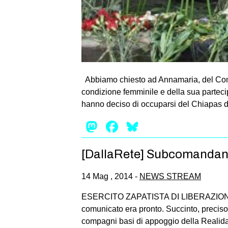
Abbiamo chie­sto ad Anna­ma­ria, del Comi­
con­di­zione fem­mi­nile e della sua par­te­
hanno deciso di occu­parsi del Chia­pas d
Mastodon
Facebook
Bluesky
[DallaRete] Subcomandante
14 Mag , 2014 -
NEWS STREAM
ESERCITO ZAPATISTA DI LIBERAZIONE 
comunicato era pronto. Succinto, preci
compagni basi di appoggio della Realidad