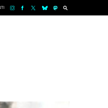
in
Fb
tw
bsky
ms
SEARCH
TI