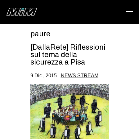
paure
HOME
[DallaRete] Riflessioni
ABOUT
sul tema della
sicurezza a Pisa
AREA
9 Dic , 2015 -
NEWS STREAM
DEGENERAZIONE
GAZA FREESTYLE
CSOA LAMBRETTA
MSM
STUDENTI TSUNAMI
ZAM