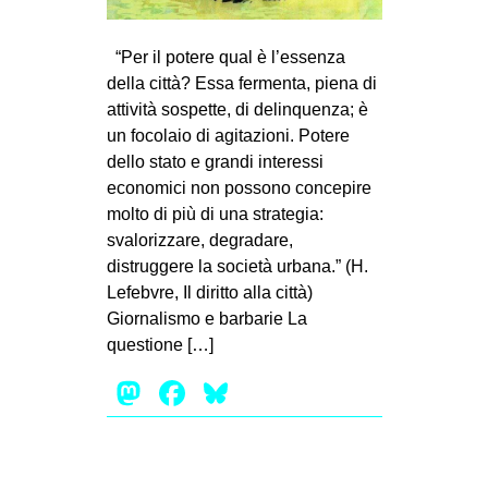
MILANO
MOBILITAZIONI
“Per il potere qual è l’essenza
della città? Essa fermenta, piena di
SPAZI
attività sospette, di delinquenza; è
SPORT POPOLARE
un focolaio di agitazioni. Potere
dello stato e grandi interessi
MOVIMENTI
economici non possono concepire
AMBIENTE
molto di più di una strategia:
svalorizzare, degradare,
ANTIFASCISMO
distruggere la società urbana.” (H.
DIRITTO ALL’ABITARE
Lefebvre, Il diritto alla città)
GENERI
Giornalismo e barbarie La
questione […]
MIGRAZIONI
Mastodon
Facebook
Bluesky
PRECARIATO
REPRESSIONE
STUDENTI