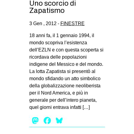
Uno scorcio di
CULTURE
Zapatismo
ARTE
3 Gen , 2012 -
FINESTRE
CINEMA
18 anni fa, il 1 gennaio 1994, il
MANIFESTI
mondo scopriva l’esistenza
MUSICA
dell’EZLN e con questa scoperta si
RECENSIONI
ricordava delle popolazioni
indigene del Messico e del mondo.
INTERNAZIONALE
La lotta Zapatista si presentò al
mondo sfidando un atto simbolico
AFRICA
della globalizzazione neoliberista
AMERICHE
per il Nord America, e più in
ESTREMO ORIENTE
generale per dell’intero pianeta,
quel giorni entrava infatti […]
EUROPA
Mastodon
Facebook
Bluesky
MEDIO ORIENTE
MONDO