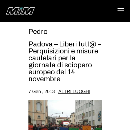
Pedro
HOME
Padova – Liberi tutt@ –
ABOUT
Perquisizioni e misure
cautelari per la
AREA
giornata di sciopero
europeo del 14
DEGENERAZIONE
novembre
GAZA FREESTYLE
7 Gen , 2013 -
ALTRI LUOGHI
CSOA LAMBRETTA
MSM
STUDENTI TSUNAMI
ZAM