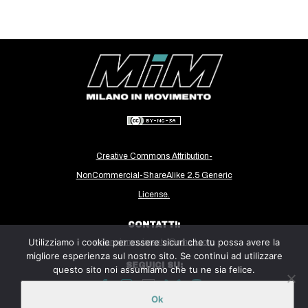
EVENTI
in
Fb
tw
bsky
Creative Commons Attribution-
ms
NonCommercial-ShareAlike 2.5 Generic
License.
SEARCH
CONTATTI:
Utilizziamo i cookie per essere sicuri che tu possa avere la
milanoinmovimento@gmail.com
migliore esperienza sul nostro sito. Se continui ad utilizzare
SEGUICI SU:
questo sito noi assumiamo che tu ne sia felice.
Ok