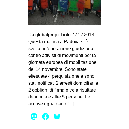
MILANO
MOBILITAZIONI
SPAZI
SPORT POPOLARE
Da globalproject.info 7 / 1 / 2013
Questa mattina a Padova si è
MOVIMENTI
svolta un’operazione giudiziaria
AMBIENTE
contro attivisti di movimenti per la
giornata europea di mobilitazione
ANTIFASCISMO
del 14 novembre. Sono state
DIRITTO ALL’ABITARE
effettuate 4 perquisizione e sono
stati notificati 2 arresti domiciliari e
GENERI
2 obblighi di firma oltre a risultare
MIGRAZIONI
denunciate altre 5 persone. Le
PRECARIATO
accuse riguardano […]
REPRESSIONE
Mastodon
Facebook
Bluesky
STUDENTI