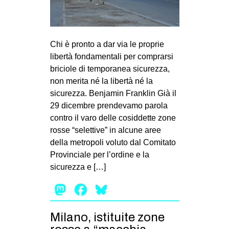
MILANO
MOBILITAZIONI
SPAZI
Chi è pronto a dar via le proprie
libertà fondamentali per comprarsi
SPORT POPOLARE
briciole di temporanea sicurezza,
MOVIMENTI
non merita né la libertà né la
sicurezza. Benjamin Franklin Già il
AMBIENTE
29 dicembre prendevamo parola
ANTIFASCISMO
contro il varo delle cosiddette zone
rosse “selettive” in alcune aree
DIRITTO ALL’ABITARE
della metropoli voluto dal Comitato
GENERI
Provinciale per l’ordine e la
MIGRAZIONI
sicurezza e […]
PRECARIATO
Mastodon
Facebook
Bluesky
REPRESSIONE
Milano, istituite zone
STUDENTI