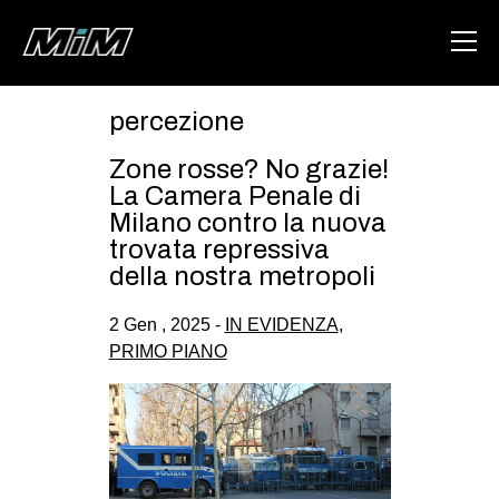
percezione
HOME
Zone rosse? No grazie!
ABOUT
La Camera Penale di
Milano contro la nuova
AREA
trovata repressiva
della nostra metropoli
DEGENERAZIONE
GAZA FREESTYLE
2 Gen , 2025 -
IN EVIDENZA
,
PRIMO PIANO
CSOA LAMBRETTA
MSM
STUDENTI TSUNAMI
ZAM