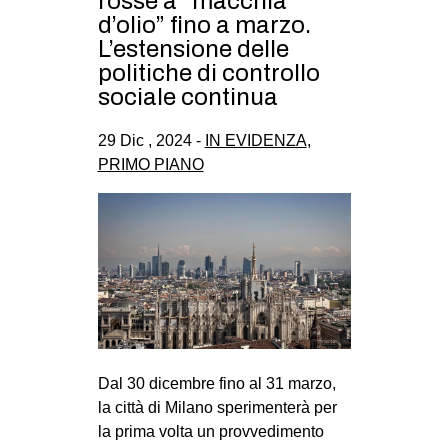
rosse a “macchia
CULTURE
d’olio” fino a marzo.
L’estensione delle
ARTE
politiche di controllo
CINEMA
sociale continua
MANIFESTI
29 Dic , 2024 -
IN EVIDENZA
,
MUSICA
PRIMO PIANO
RECENSIONI
INTERNAZIONALE
AFRICA
AMERICHE
ESTREMO ORIENTE
EUROPA
Dal 30 dicembre fino al 31 marzo,
MEDIO ORIENTE
la città di Milano sperimenterà per
la prima volta un provvedimento
MONDO