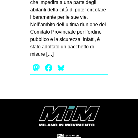
che impedirà a una parte degli
EVENTI
abitanti della città di poter circolare
liberamente per le sue vie.
in
Nell’ambito dell’ultima riunione del
Comitato Provinciale per l’ordine
Fb
pubblico e la sicurezza, infatti, è
stato adottato un pacchetto di
tw
misure […]
bsky
Mastodon
Facebook
Bluesky
ms
SEARCH