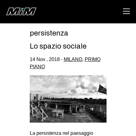
persistenza
HOME
Lo spazio sociale
ABOUT
14 Nov , 2018 -
MILANO
,
PRIMO
AREA
PIANO
DEGENERAZIONE
GAZA FREESTYLE
CSOA LAMBRETTA
MSM
STUDENTI TSUNAMI
ZAM
La persistenza nel paesaggio