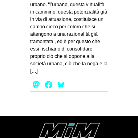
MILANO
urbano. “l’urbano, questa virtualità
in cammino, questa potenzialità già
MOBILITAZIONI
in via di attuazione, costituisce un
SPAZI
campo cieco per coloro che si
attengono a una razionalità già
SPORT POPOLARE
tramontata , ed è per questo che
MOVIMENTI
essi rischiano di consolidare
proprio ciò che si oppone alla
AMBIENTE
società urbana, ciò che la nega e la
ANTIFASCISMO
[…]
DIRITTO ALL’ABITARE
Mastodon
Facebook
Bluesky
GENERI
MIGRAZIONI
PRECARIATO
REPRESSIONE
STUDENTI