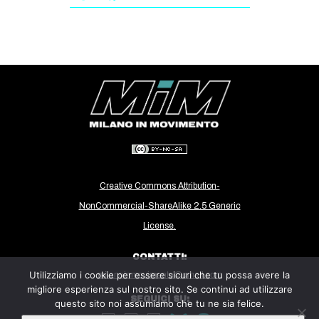
Creative Commons Attribution-
NonCommercial-ShareAlike 2.5 Generic
License.
CONTATTI:
Utilizziamo i cookie per essere sicuri che tu possa avere la
milanoinmovimento@gmail.com
migliore esperienza sul nostro sito. Se continui ad utilizzare
SEGUICI SU:
questo sito noi assumiamo che tu ne sia felice.