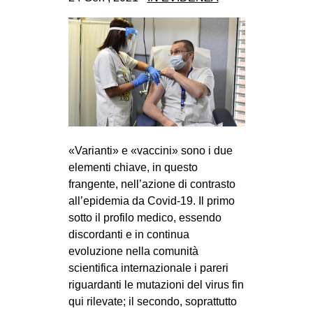
CULTURE
ARTE
CINEMA
MANIFESTI
MUSICA
RECENSIONI
«Varianti» e «vaccini» sono i due
INTERNAZIONALE
elementi chiave, in questo
frangente, nell’azione di contrasto
AFRICA
all’epidemia da Covid-19. Il primo
AMERICHE
sotto il profilo medico, essendo
ESTREMO ORIENTE
discordanti e in continua
evoluzione nella comunità
EUROPA
scientifica internazionale i pareri
MEDIO ORIENTE
riguardanti le mutazioni del virus fin
qui rilevate; il secondo, soprattutto
MONDO