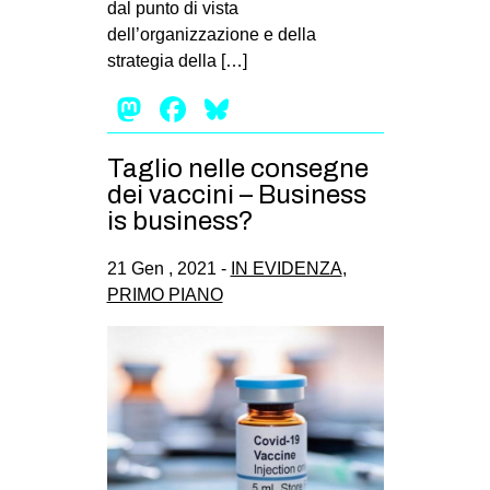
dal punto di vista
EVENTI
dell’organizzazione e della
strategia della […]
in
Mastodon
Facebook
Bluesky
Fb
Taglio nelle consegne
tw
dei vaccini – Business
is business?
bsky
21 Gen , 2021 -
IN EVIDENZA
,
ms
PRIMO PIANO
SEARCH