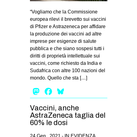
MILANO
“Vogliamo che la Commissione
MOBILITAZIONI
europea rilevi il brevetto sui vaccini
SPAZI
di Pfizer e Astrazeneca per affidare
la produzione dei vaccini ad altre
SPORT POPOLARE
imprese per esigenze di salute
MOVIMENTI
pubblica e che siano sospesi tutti i
diritti di proprietà intellettuale sui
AMBIENTE
vaccini, come richiesto da India e
ANTIFASCISMO
Sudafrica con altre 100 nazioni del
mondo. Quello che sta […]
DIRITTO ALL’ABITARE
Mastodon
Facebook
Bluesky
GENERI
MIGRAZIONI
Vaccini, anche
PRECARIATO
AstraZeneca taglia del
REPRESSIONE
60% le dosi
STUDENTI
24 Gen , 2021 -
IN EVIDENZA