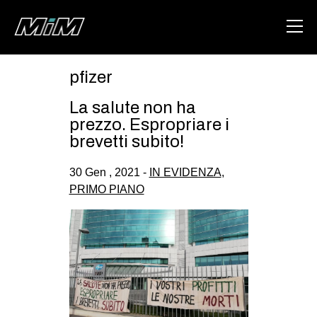
pfizer
HOME
La salute non ha
ABOUT
prezzo. Espropriare i
brevetti subito!
AREA
30 Gen , 2021 -
IN EVIDENZA
,
DEGENERAZIONE
PRIMO PIANO
GAZA FREESTYLE
CSOA LAMBRETTA
MSM
STUDENTI TSUNAMI
ZAM