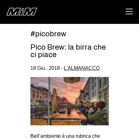
#picobrew
HOME
Pico Brew: la birra che
ABOUT
ci piace
AREA
18 Giu , 2018 -
L'ALMANACCO
DEGENERAZIONE
GAZA FREESTYLE
CSOA LAMBRETTA
MSM
STUDENTI TSUNAMI
ZAM
Bell’ambiente è una rubrica che