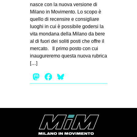
MILANO
nasce con la nuova versione di
Milano in Movimento. Lo scopo è
MOBILITAZIONI
quello di recensire e consigliare
SPAZI
luoghi in cui è possibile godersi la
vita mondana della Milano da bere
SPORT POPOLARE
al di fuori dei soliti posti che offre il
MOVIMENTI
mercato. Il primo posto con cui
inaugureremo questa nuova rubrica
AMBIENTE
[…]
ANTIFASCISMO
Mastodon
Facebook
Bluesky
DIRITTO ALL’ABITARE
GENERI
MIGRAZIONI
PRECARIATO
REPRESSIONE
STUDENTI