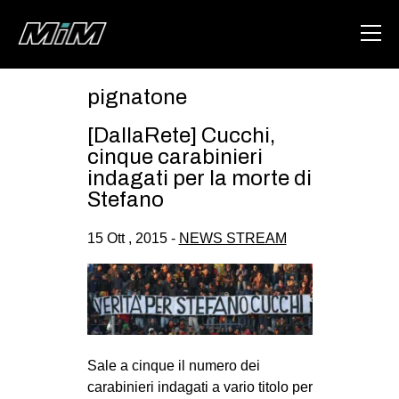
pignatone
HOME
[DallaRete] Cucchi,
ABOUT
cinque carabinieri
indagati per la morte di
AREA
Stefano
DEGENERAZIONE
15 Ott , 2015 -
NEWS STREAM
GAZA FREESTYLE
CSOA LAMBRETTA
MSM
STUDENTI TSUNAMI
Sale a cinque il numero dei
ZAM
carabinieri indagati a vario titolo per