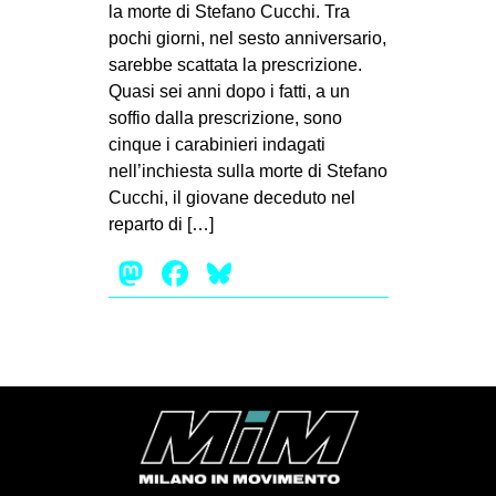
la morte di Stefano Cucchi. Tra
MILANO
pochi giorni, nel sesto anniversario,
MOBILITAZIONI
sarebbe scattata la prescrizione.
SPAZI
Quasi sei anni dopo i fatti, a un
soffio dalla prescrizione, sono
SPORT POPOLARE
cinque i carabinieri indagati
MOVIMENTI
nell’inchiesta sulla morte di Stefano
Cucchi, il giovane deceduto nel
AMBIENTE
reparto di […]
ANTIFASCISMO
Mastodon
Facebook
Bluesky
DIRITTO ALL’ABITARE
GENERI
MIGRAZIONI
PRECARIATO
REPRESSIONE
STUDENTI