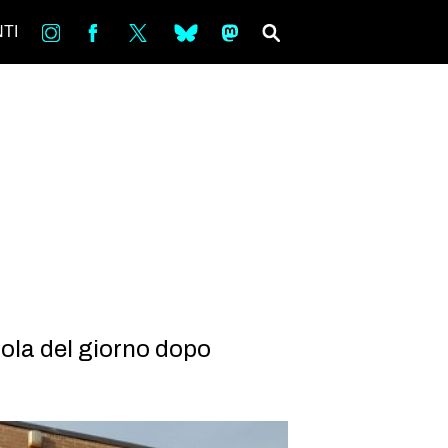
in
Fb
tw
bsky
ms
SEARCH
TI
llola del giorno dopo