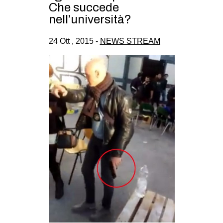
Che succede
CULTURE
nell’università?
ARTE
24 Ott , 2015 -
NEWS STREAM
CINEMA
MANIFESTI
MUSICA
RECENSIONI
INTERNAZIONALE
AFRICA
AMERICHE
ESTREMO ORIENTE
EUROPA
MEDIO ORIENTE
MONDO