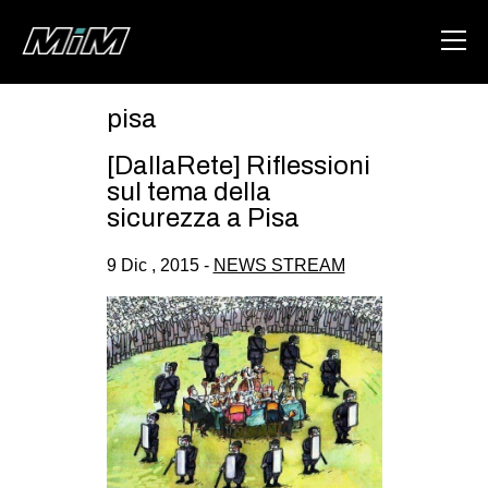
pisa
HOME
[DallaRete] Riflessioni
ABOUT
sul tema della
sicurezza a Pisa
AREA
9 Dic , 2015 -
NEWS STREAM
DEGENERAZIONE
GAZA FREESTYLE
CSOA LAMBRETTA
MSM
STUDENTI TSUNAMI
ZAM