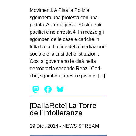
EVENTI
Movimenti. A Pisa la Polizia
sgombera una protesta con una
in
pistola. A Roma pesta 70 studenti
pacifici e ne arresta 4. In mezzo gli
Fb
sgomberi delle case e cariche in
tutta Italia. La fine della mediazione
tw
sociale e la crisi delle istituzioni.
Così si governano le città nella
bsky
democrazia secondo Renzi. Cari­
che, sgom­beri, arre­sti e pistole. […]
ms
Mastodon
Facebook
Bluesky
SEARCH
[DallaRete] La Torre
dell’intolleranza
29 Dic , 2014 -
NEWS STREAM