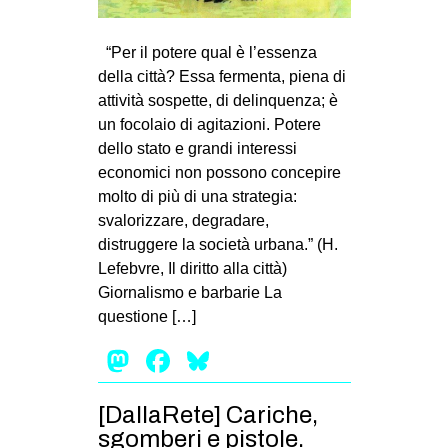
MILANO
MOBILITAZIONI
“Per il potere qual è l’essenza
della città? Essa fermenta, piena di
SPAZI
attività sospette, di delinquenza; è
SPORT POPOLARE
un focolaio di agitazioni. Potere
dello stato e grandi interessi
MOVIMENTI
economici non possono concepire
AMBIENTE
molto di più di una strategia:
svalorizzare, degradare,
ANTIFASCISMO
distruggere la società urbana.” (H.
DIRITTO ALL’ABITARE
Lefebvre, Il diritto alla città)
GENERI
Giornalismo e barbarie La
questione […]
MIGRAZIONI
Mastodon
Facebook
Bluesky
PRECARIATO
REPRESSIONE
[DallaRete] Cariche,
STUDENTI
sgomberi e pistole.