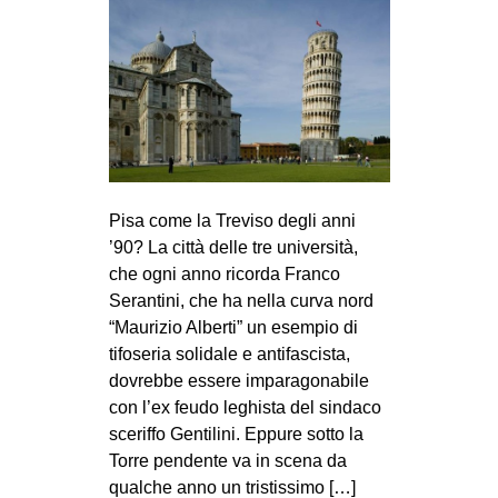
Pisa come la Tre­viso degli anni
’90? La città delle tre uni­ver­sità,
che ogni anno ricorda Franco
Seran­tini, che ha nella curva nord
“Mau­ri­zio Alberti” un esem­pio di
tifo­se­ria soli­dale e anti­fa­sci­sta,
dovrebbe essere impa­ra­go­na­bile
con l’ex feudo leghi­sta del sin­daco
sce­riffo Gen­ti­lini. Eppure sotto la
Torre pen­dente va in scena da
qual­che anno un tri­stis­simo […]