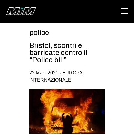
police
HOME
Bristol, scontri e
ABOUT
barricate contro il
“Police bill”
AREA
22 Mar , 2021 -
EUROPA
,
DEGENERAZIONE
INTERNAZIONALE
GAZA FREESTYLE
CSOA LAMBRETTA
MSM
STUDENTI TSUNAMI
ZAM