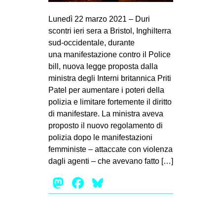
MILANO
Lunedì 22 marzo 2021 – Duri
MOBILITAZIONI
scontri ieri sera a Bristol, Inghilterra
SPAZI
sud-occidentale, durante
una manifestazione contro il Police
SPORT POPOLARE
bill, nuova legge proposta dalla
MOVIMENTI
ministra degli Interni britannica Priti
Patel per aumentare i poteri della
AMBIENTE
polizia e limitare fortemente il diritto
ANTIFASCISMO
di manifestare. La ministra aveva
proposto il nuovo regolamento di
DIRITTO ALL’ABITARE
polizia dopo le manifestazioni
GENERI
femministe – attaccate con violenza
MIGRAZIONI
dagli agenti – che avevano fatto […]
PRECARIATO
Mastodon
Facebook
Bluesky
REPRESSIONE
STUDENTI