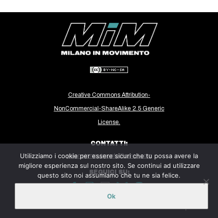
CULTURE
ARTE
CINEMA
MANIFESTI
MUSICA
RECENSIONI
Creative Commons Attribution-
NonCommercial-ShareAlike 2.5 Generic
INTERNAZIONALE
License.
AFRICA
CONTATTI:
AMERICHE
Utilizziamo i cookie per essere sicuri che tu possa avere la
milanoinmovimento@gmail.com
ESTREMO ORIENTE
migliore esperienza sul nostro sito. Se continui ad utilizzare
SEGUICI SU:
questo sito noi assumiamo che tu ne sia felice.
EUROPA
MEDIO ORIENTE
Ok
Sito ospitato sulla piattaforma
Midala
MONDO