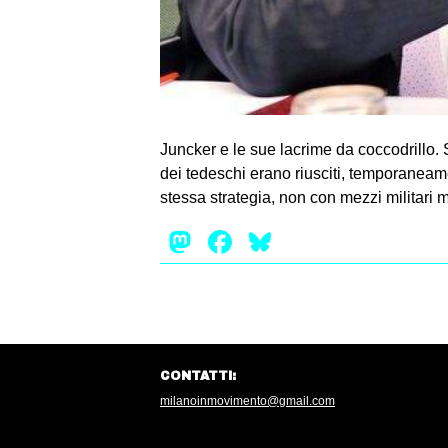
Juncker e le sue lacrime da coccodrillo. 
dei tedeschi erano riusciti, temporaneamen
stessa strategia, non con mezzi militari
Mastodon
Facebook
Bluesky
CONTATTI:
milanoinmovimento@gmail.com