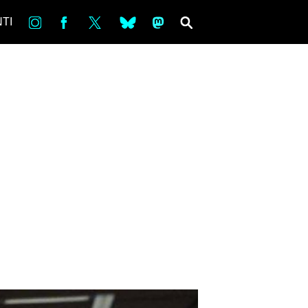
in
Fb
tw
bsky
ms
SEARCH
TI