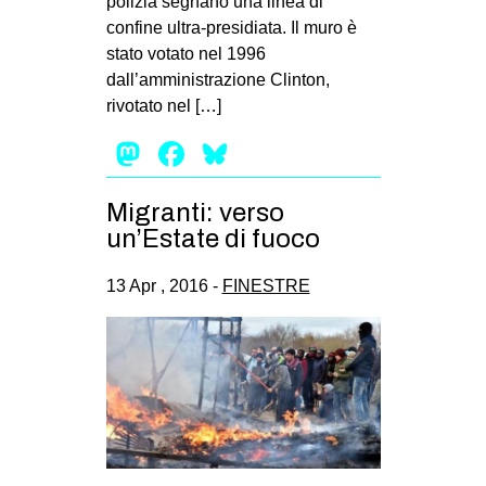
polizia segnano una linea di
confine ultra-presidiata. Il muro è
EVENTI
stato votato nel 1996
in
dall’amministrazione Clinton,
rivotato nel […]
Fb
Mastodon
Facebook
Bluesky
tw
Migranti: verso
bsky
un’Estate di fuoco
ms
13 Apr , 2016 -
FINESTRE
SEARCH