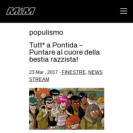
populismo
HOME
Tutt* a Pontida –
ABOUT
Puntare al cuore della
bestia razzista!
AREA
23 Mar , 2017 -
FINESTRE
,
NEWS
DEGENERAZIONE
STREAM
GAZA FREESTYLE
CSOA LAMBRETTA
MSM
STUDENTI TSUNAMI
ZAM