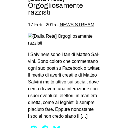
Orgogliosamente
razzisti
17 Feb , 2015 -
NEWS STREAM
I Sal­vi­ners sono i fan di Mat­teo Sal­
vini. Sono coloro che com­men­tano
ogni suo post su Face­book o twit­ter.
Il merito di averli creati è di Mat­teo
Sal­vini molto attivo sui social, dove
cerca di avere una inte­ra­zione con
i suoi even­tuali elet­tori, in maniera
diretta, come ai leghi­sti è sem­pre
pia­ciuto fare. Eppure nono­stante
i social non credo siano il […]