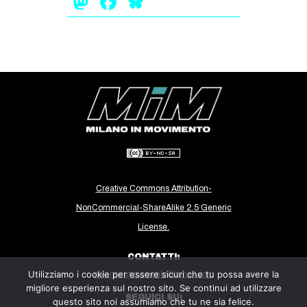
Mastodon
Facebook
Bluesky
Creative Commons Attribution-
NonCommercial-ShareAlike 2.5 Generic
License.
CONTATTI:
Utilizziamo i cookie per essere sicuri che tu possa avere la
milanoinmovimento@gmail.com
migliore esperienza sul nostro sito. Se continui ad utilizzare
SEGUICI SU:
questo sito noi assumiamo che tu ne sia felice.