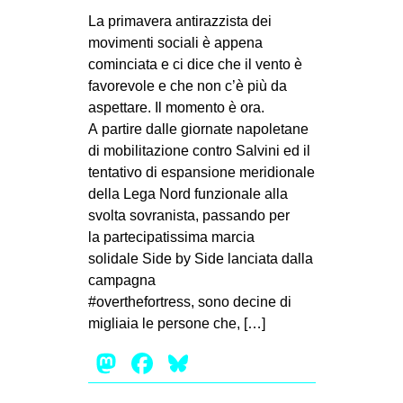
MILANO
La primavera antirazzista dei
MOBILITAZIONI
movimenti sociali è appena
cominciata e ci dice che il vento è
SPAZI
favorevole e che non c’è più da
SPORT POPOLARE
aspettare. Il momento è ora.
A partire dalle giornate napoletane
MOVIMENTI
di mobilitazione contro Salvini ed il
AMBIENTE
tentativo di espansione meridionale
della Lega Nord funzionale alla
ANTIFASCISMO
svolta sovranista, passando per
DIRITTO ALL’ABITARE
la partecipatissima marcia
solidale Side by Side lanciata dalla
GENERI
campagna
MIGRAZIONI
#overthefortress, sono decine di
PRECARIATO
migliaia le persone che, […]
REPRESSIONE
Mastodon
Facebook
Bluesky
STUDENTI