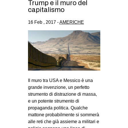
Trump e il muro del
CULTURE
capitalismo
ARTE
16 Feb , 2017 -
AMERICHE
CINEMA
MANIFESTI
MUSICA
RECENSIONI
INTERNAZIONALE
AFRICA
Il muro tra USA e Messico è una
AMERICHE
grande invenzione, un perfetto
strumento di distrazione di massa,
ESTREMO ORIENTE
e un potente strumento di
EUROPA
propaganda politica. Qualche
MEDIO ORIENTE
mattone probabilmente si sommerà
alle reti che già assieme a militari e
MONDO