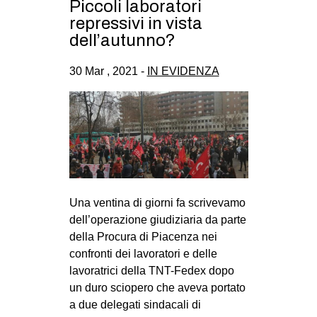
Piccoli laboratori
CULTURE
repressivi in vista
dell’autunno?
ARTE
CINEMA
30 Mar , 2021 -
IN EVIDENZA
MANIFESTI
MUSICA
RECENSIONI
INTERNAZIONALE
AFRICA
Una ventina di giorni fa scrivevamo
AMERICHE
dell’operazione giudiziaria da parte
ESTREMO ORIENTE
della Procura di Piacenza nei
confronti dei lavoratori e delle
EUROPA
lavoratrici della TNT-Fedex dopo
MEDIO ORIENTE
un duro sciopero che aveva portato
a due delegati sindacali di
MONDO