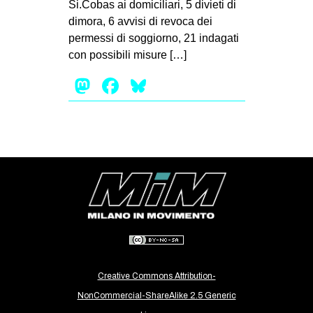
Si.Cobas ai domiciliari, 5 divieti di
EVENTI
dimora, 6 avvisi di revoca dei
permessi di soggiorno, 21 indagati
in
con possibili misure […]
Mastodon
Facebook
Bluesky
Fb
tw
bsky
ms
SEARCH
Creative Commons Attribution-
NonCommercial-ShareAlike 2.5 Generic