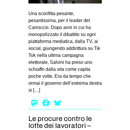
MILANO
MOBILITAZIONI
Una sconfitta pesante,
pesantissima, per il leader del
SPAZI
Carroccio. Dopo anni in cui ha
SPORT POPOLARE
monopolizzato il dibattito su ogni
piattaforma mediatica, dalla TV, ai
MOVIMENTI
social, giungendo addirittura su Tik
AMBIENTE
Tok nella ultima campagna
elettorale, Salvini ha preso uno
ANTIFASCISMO
schiaffo dalla vita come capita
DIRITTO ALL’ABITARE
poche volte. Era da tempo che
ormai il governo dell’estrema destra
GENERI
si […]
MIGRAZIONI
Mastodon
Facebook
Bluesky
PRECARIATO
REPRESSIONE
Le procure contro le
STUDENTI
lotte dei lavoratori –