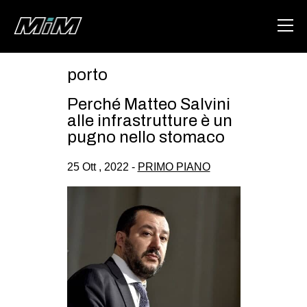
porto
HOME
Perché Matteo Salvini
ABOUT
alle infrastrutture è un
pugno nello stomaco
AREA
25 Ott , 2022 -
PRIMO PIANO
DEGENERAZIONE
GAZA FREESTYLE
CSOA LAMBRETTA
MSM
STUDENTI TSUNAMI
ZAM