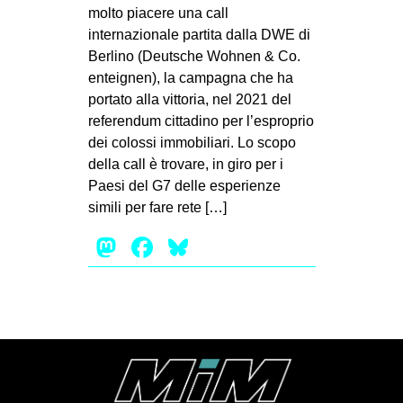
MILANO
molto piacere una call
internazionale partita dalla DWE di
MOBILITAZIONI
Berlino (Deutsche Wohnen & Co.
SPAZI
enteignen), la campagna che ha
portato alla vittoria, nel 2021 del
SPORT POPOLARE
referendum cittadino per l’esproprio
MOVIMENTI
dei colossi immobiliari. Lo scopo
della call è trovare, in giro per i
AMBIENTE
Paesi del G7 delle esperienze
ANTIFASCISMO
simili per fare rete […]
DIRITTO ALL’ABITARE
Mastodon
Facebook
Bluesky
GENERI
MIGRAZIONI
PRECARIATO
REPRESSIONE
STUDENTI