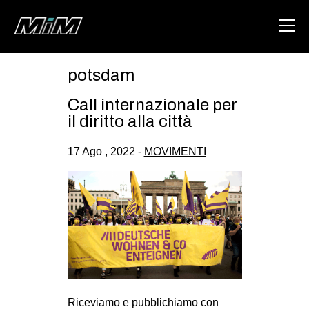
potsdam
HOME
Call internazionale per
ABOUT
il diritto alla città
AREA
17 Ago , 2022 -
MOVIMENTI
DEGENERAZIONE
GAZA FREESTYLE
CSOA LAMBRETTA
MSM
STUDENTI TSUNAMI
ZAM
Riceviamo e pubblichiamo con