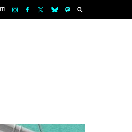
in
Fb
tw
bsky
ms
SEARCH
TI