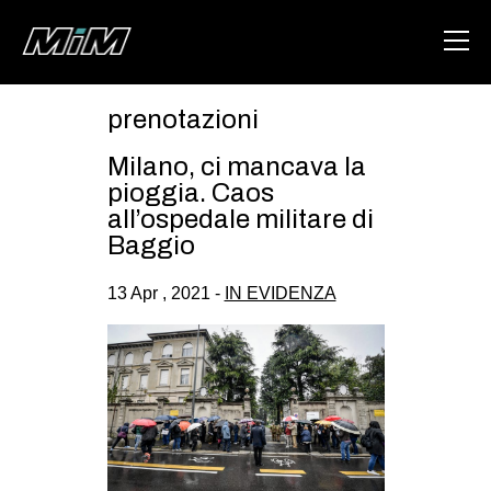
prenotazioni
HOME
Milano, ci mancava la
ABOUT
pioggia. Caos
all’ospedale militare di
AREA
Baggio
DEGENERAZIONE
13 Apr , 2021 -
IN EVIDENZA
GAZA FREESTYLE
CSOA LAMBRETTA
MSM
STUDENTI TSUNAMI
ZAM