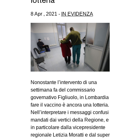
lotteria
CULTURE
8 Apr , 2021 -
IN EVIDENZA
ARTE
CINEMA
MANIFESTI
MUSICA
RECENSIONI
INTERNAZIONALE
Nonostante l’intervento di una
AFRICA
settimana fa del commissario
AMERICHE
governativo Figliuolo, in Lombardia
ESTREMO ORIENTE
fare il vaccino è ancora una lotteria.
Nell’interpretare i messaggi confusi
EUROPA
mandati dai vertici della Regione, e
MEDIO ORIENTE
in particolare dalla vicepresidente
regionale Letizia Moratti e dal super
MONDO