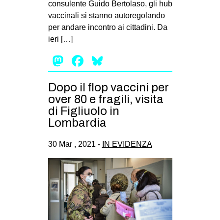
consulente Guido Bertolaso, gli hub
EVENTI
vaccinali si stanno autoregolando
per andare incontro ai cittadini. Da
in
ieri […]
Mastodon
Facebook
Bluesky
Fb
tw
Dopo il flop vaccini per
over 80 e fragili, visita
bsky
di Figliuolo in
Lombardia
ms
30 Mar , 2021 -
IN EVIDENZA
SEARCH