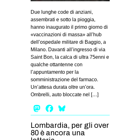
MILANO
Due lunghe code di anziani,
MOBILITAZIONI
assembrati e sotto la pioggia,
SPAZI
hanno inaugurato il primo giorno di
«vaccinazioni di massa» all’hub
SPORT POPOLARE
dell’ospedale militare di Baggio, a
MOVIMENTI
Milano. Davanti all’ingresso di via
Saint Bon, la calca di ultra 75enni e
AMBIENTE
qualche ottantenne con
ANTIFASCISMO
l’appuntamento per la
somministrazione del farmaco.
DIRITTO ALL’ABITARE
Un’attesa durata oltre un’ora.
GENERI
Ombrelli, auto bloccate nel […]
MIGRAZIONI
Mastodon
Facebook
Bluesky
PRECARIATO
REPRESSIONE
Lombardia, per gli over
80 è ancora una
STUDENTI