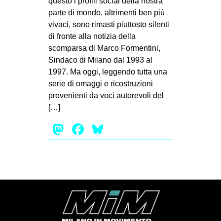
questo i profili social della nostra
MILANO
parte di mondo, altrimenti ben più
MOBILITAZIONI
vivaci, sono rimasti piuttosto silenti
di fronte alla notizia della
SPAZI
scomparsa di Marco Formentini,
SPORT POPOLARE
Sindaco di Milano dal 1993 al
1997. Ma oggi, leggendo tutta una
MOVIMENTI
serie di omaggi e ricostruzioni
AMBIENTE
provenienti da voci autorevoli del
[…]
ANTIFASCISMO
Mastodon
Facebook
Bluesky
DIRITTO ALL’ABITARE
GENERI
MIGRAZIONI
PRECARIATO
REPRESSIONE
STUDENTI