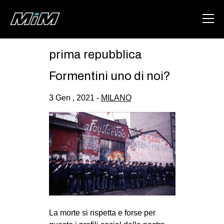
prima repubblica
HOME
Formentini uno di noi?
ABOUT
3 Gen , 2021 -
MILANO
AREA
DEGENERAZIONE
GAZA FREESTYLE
CSOA LAMBRETTA
MSM
STUDENTI TSUNAMI
ZAM
La morte si rispetta e forse per