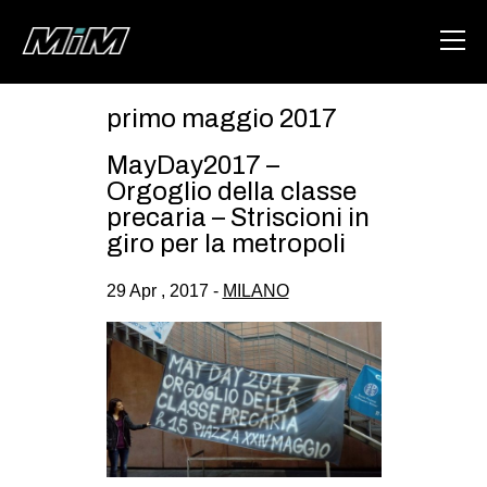
primo maggio 2017
HOME
MayDay2017 –
ABOUT
Orgoglio della classe
precaria – Striscioni in
AREA
giro per la metropoli
DEGENERAZIONE
29 Apr , 2017 -
MILANO
GAZA FREESTYLE
CSOA LAMBRETTA
MSM
STUDENTI TSUNAMI
ZAM