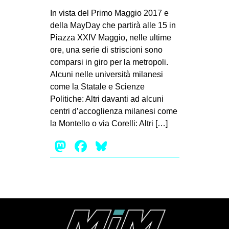
MILANO
In vista del Primo Maggio 2017 e
MOBILITAZIONI
della MayDay che partirà alle 15 in
Piazza XXIV Maggio, nelle ultime
SPAZI
ore, una serie di striscioni sono
SPORT POPOLARE
comparsi in giro per la metropoli.
Alcuni nelle università milanesi
MOVIMENTI
come la Statale e Scienze
AMBIENTE
Politiche: Altri davanti ad alcuni
centri d’accoglienza milanesi come
ANTIFASCISMO
la Montello o via Corelli: Altri […]
DIRITTO ALL’ABITARE
Mastodon
Facebook
Bluesky
GENERI
MIGRAZIONI
PRECARIATO
REPRESSIONE
STUDENTI