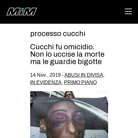
processo cucchi
HOME
Cucchi fu omicidio.
ABOUT
Non lo uccise la morte
ma le guardie bigotte
AREA
14 Nov , 2019 -
ABUSI IN DIVISA
,
DEGENERAZIONE
IN EVIDENZA
,
PRIMO PIANO
GAZA FREESTYLE
CSOA LAMBRETTA
MSM
STUDENTI TSUNAMI
ZAM