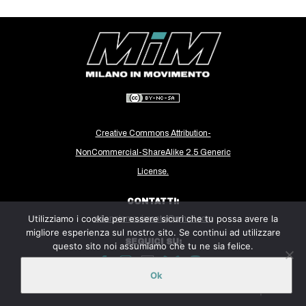
CULTURE
ARTE
CINEMA
MANIFESTI
MUSICA
RECENSIONI
Creative Commons Attribution-
NonCommercial-ShareAlike 2.5 Generic
INTERNAZIONALE
License.
AFRICA
CONTATTI:
AMERICHE
Utilizziamo i cookie per essere sicuri che tu possa avere la
milanoinmovimento@gmail.com
ESTREMO ORIENTE
migliore esperienza sul nostro sito. Se continui ad utilizzare
SEGUICI SU:
questo sito noi assumiamo che tu ne sia felice.
EUROPA
MEDIO ORIENTE
Ok
Sito ospitato sulla piattaforma
Midala
MONDO