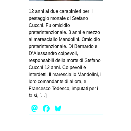
MILANO
12 anni ai due carabinieri per il
MOBILITAZIONI
pestaggio mortale di Stefano
SPAZI
Cucchi. Fu omicidio
preterintenzionale. 3 anni e mezzo
SPORT POPOLARE
al maresciallo Mandolini. Omicidio
MOVIMENTI
preterintenzionale. Di Bernardo e
D’Alessandro colpevoli,
AMBIENTE
responsabili della morte di Stefano
ANTIFASCISMO
Cucchi 12 anni. Colpevoli e
interdetti. Il maresciallo Mandolini, il
DIRITTO ALL’ABITARE
loro comandante di allora, e
GENERI
Francesco Tedesco, imputati per i
MIGRAZIONI
falsi, […]
PRECARIATO
Mastodon
Facebook
Bluesky
REPRESSIONE
STUDENTI