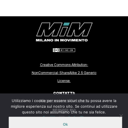
EVENTI
in
Fb
tw
bsky
Creative Commons Attribution-
ms
NonCommercial-ShareAlike 2.5 Generic
License.
SEARCH
CONTATTI:
Utilizziamo i cookie per essere sicuri che tu possa avere la
milanoinmovimento@gmail.com
migliore esperienza sul nostro sito. Se continui ad utilizzare
SEGUICI SU:
questo sito noi assumiamo che tu ne sia felice.
Ok