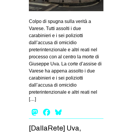
MILANO
MOBILITAZIONI
Colpo di spugna sulla verità a
SPAZI
Varese. Tutti assolti i due
SPORT POPOLARE
carabinieri e i sei poliziotti
dall’accusa di omicidio
MOVIMENTI
preterintenzionale e altri reati nel
AMBIENTE
processo con al centro la morte di
Giuseppe Uva. La corte d’assise di
ANTIFASCISMO
Varese ha appena assolto i due
DIRITTO ALL’ABITARE
carabinieri e i sei poliziotti
dall’accusa di omicidio
GENERI
preterintenzionale e altri reati nel
MIGRAZIONI
[…]
PRECARIATO
Mastodon
Facebook
Bluesky
REPRESSIONE
STUDENTI
[DallaRete] Uva,