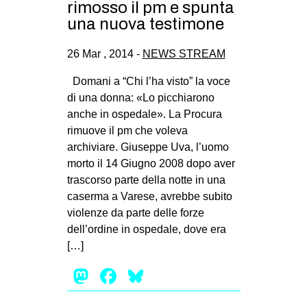
rimosso il pm e spunta
CULTURE
una nuova testimone
ARTE
26 Mar , 2014 -
NEWS STREAM
CINEMA
Domani a “Chi l’ha visto” la voce
MANIFESTI
di una donna: «Lo picchiarono
MUSICA
anche in ospedale». La Procura
RECENSIONI
rimuove il pm che voleva
archiviare. Giuseppe Uva, l’uomo
INTERNAZIONALE
morto il 14 Giugno 2008 dopo aver
trascorso parte della notte in una
AFRICA
caserma a Varese, avrebbe subito
AMERICHE
violenze da parte delle forze
ESTREMO ORIENTE
dell’ordine in ospedale, dove era
[…]
EUROPA
Mastodon
Facebook
Bluesky
MEDIO ORIENTE
MONDO