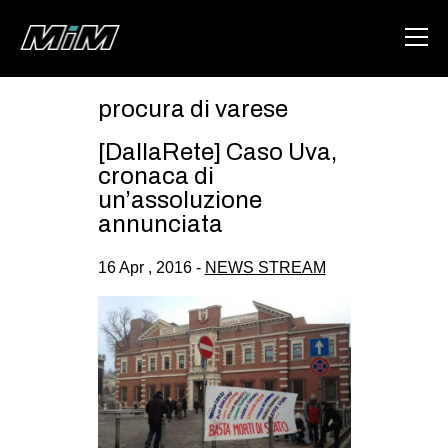
procura di varese
HOME
[DallaRete] Caso Uva,
ABOUT
cronaca di
un’assoluzione
AREA
annunciata
DEGENERAZIONE
16 Apr , 2016 -
NEWS STREAM
GAZA FREESTYLE
CSOA LAMBRETTA
MSM
STUDENTI TSUNAMI
ZAM