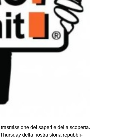
a trasmissione dei saperi e della scoperta.
Thur­sday della nostra sto­ria repub­bli­