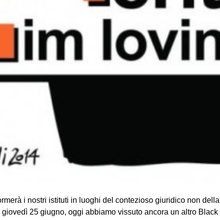
rmerà i nostri istituti in luoghi del contezioso giuridico non dell
di gio­vedì 25 giu­gno, oggi abbiamo vis­suto ancora un altro Black 