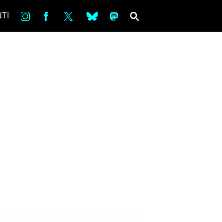
in
Fb
tw
bsky
ms
SEARCH
TI