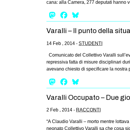
cana: alla Camera, 277 depu­tati hanno v
Mastodon
Facebook
Bluesky
Varalli – Il punto della si
14 Feb , 2014 -
STUDENTI
Comunicato del Collettivo Varalli sull’e
repressiva fatta di misure disciplinari d
avevano chiesto di specificare la nostra
Mastodon
Facebook
Bluesky
Varalli Occupato – Due gio
2 Feb , 2014 -
RACCONTI
“A Claudio Varalli – morto mentre lottava per
neonato Collettivo Varalli sa che cosa sign