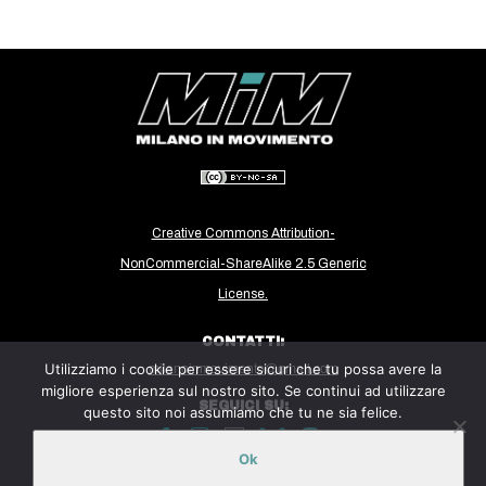
CULTURE
ARTE
CINEMA
MANIFESTI
MUSICA
RECENSIONI
Creative Commons Attribution-
INTERNAZIONALE
NonCommercial-ShareAlike 2.5 Generic
AFRICA
License.
AMERICHE
CONTATTI:
ESTREMO ORIENTE
Utilizziamo i cookie per essere sicuri che tu possa avere la
milanoinmovimento@gmail.com
migliore esperienza sul nostro sito. Se continui ad utilizzare
EUROPA
SEGUICI SU:
questo sito noi assumiamo che tu ne sia felice.
MEDIO ORIENTE
Ok
MONDO
Sito ospitato sulla piattaforma
Midala