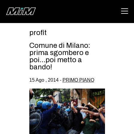
profit
HOME
Comune di Milano:
ABOUT
prima sgombero e
poi…poi metto a
AREA
bando!
DEGENERAZIONE
15 Ago , 2014 -
PRIMO PIANO
GAZA FREESTYLE
CSOA LAMBRETTA
MSM
STUDENTI TSUNAMI
ZAM