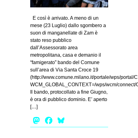
MILANO
MOBILITAZIONI
E così è arrivato. A meno di un
SPAZI
mese (23 Luglio) dallo sgombero a
suon di manganellate di Zam è
SPORT POPOLARE
stato reso pubblico
MOVIMENTI
dall’Assessorato area
metropolitana, casa e demanio il
AMBIENTE
“famigerato” bando del Comune
ANTIFASCISMO
sull’area di Via Santa Croce 19
(http://www.comune.milano.it/portale/wps/portal
DIRITTO ALL’ABITARE
WCM_GLOBAL_CONTEXT=/wps/wcm/connect/ContentL
GENERI
Il bando, protocollato a fine Giugno,
è ora di pubblico dominio. E’ aperto
MIGRAZIONI
[…]
PRECARIATO
Mastodon
Facebook
Bluesky
REPRESSIONE
STUDENTI