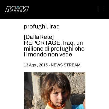
profughi. iraq
HOME
[DallaRete]
ABOUT
REPORTAGE. Iraq, un
milione di profughi che
AREA
il mondo non vede
DEGENERAZIONE
13 Ago , 2015 -
NEWS STREAM
GAZA FREESTYLE
CSOA LAMBRETTA
MSM
STUDENTI TSUNAMI
ZAM