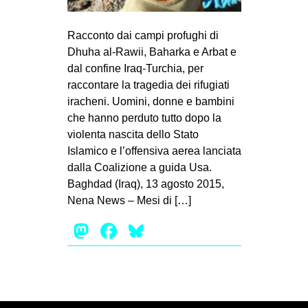
MILANO
MOBILITAZIONI
Racconto dai campi profughi di
Dhuha al-Rawii, Baharka e Arbat e
SPAZI
dal confine Iraq-Turchia, per
SPORT POPOLARE
raccontare la tragedia dei rifugiati
iracheni. Uomini, donne e bambini
MOVIMENTI
che hanno perduto tutto dopo la
AMBIENTE
violenta nascita dello Stato
Islamico e l’offensiva aerea lanciata
ANTIFASCISMO
dalla Coalizione a guida Usa.
DIRITTO ALL’ABITARE
Baghdad (Iraq), 13 agosto 2015,
Nena News – Mesi di […]
GENERI
MIGRAZIONI
Mastodon
Facebook
Bluesky
PRECARIATO
REPRESSIONE
STUDENTI