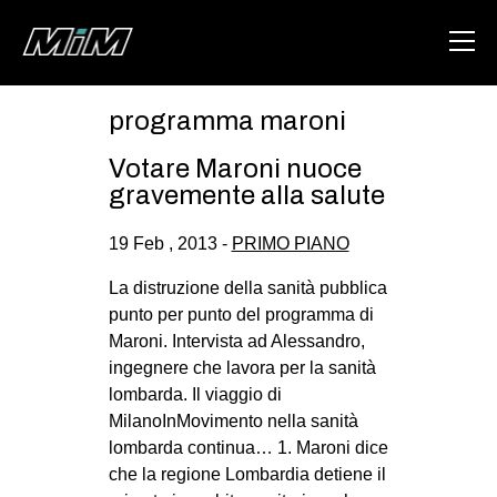
programma maroni
HOME
Votare Maroni nuoce
ABOUT
gravemente alla salute
AREA
19 Feb , 2013 -
PRIMO PIANO
DEGENERAZIONE
La distruzione della sanità pubblica
GAZA FREESTYLE
punto per punto del programma di
Maroni. Intervista ad Alessandro,
CSOA LAMBRETTA
ingegnere che lavora per la sanità
MSM
lombarda. Il viaggio di
MilanoInMovimento nella sanità
STUDENTI TSUNAMI
lombarda continua… 1. Maroni dice
ZAM
che la regione Lombardia detiene il