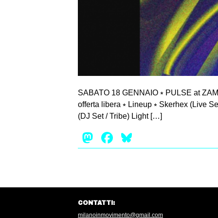
SABATO 18 GENNAIO ⭒ PULSE at ZAM Psico
offerta libera ⭒ Lineup ⭒ Skerhex (Live
(DJ Set / Tribe) Light […]
Mastodon
Facebook
Bluesky
CONTATTI:
milanoinmovimento@gmail.com