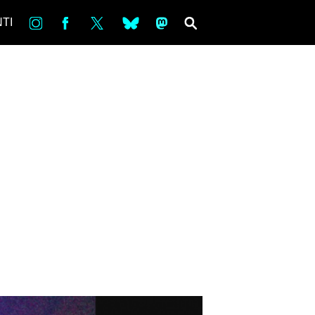
in
Fb
tw
bsky
ms
SEARCH
TI