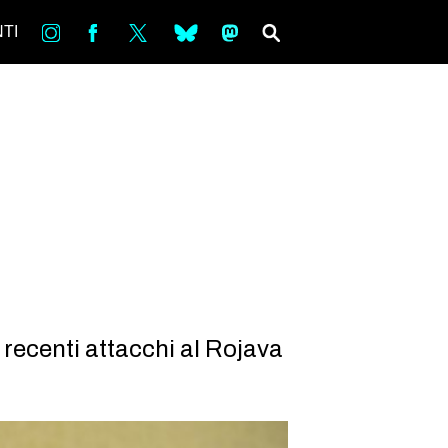
in
Fb
tw
bsky
ms
SEARCH
TI
 recenti attacchi al Rojava