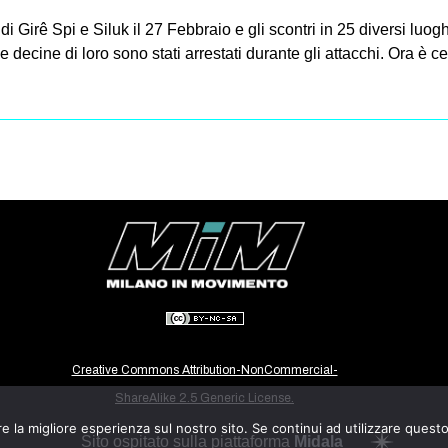
i Girê Spi e Siluk il 27 Febbraio e gli scontri in 25 diversi luogh
e decine di loro sono stati arrestati durante gli attacchi. Ora è ce
Creative Commons Attribution-NonCommercial-
ShareAlike 2.5 Generic License.
e la migliore esperienza sul nostro sito. Se continui ad utilizzare quest
Sito ospitato sulla piattaforma
Midala