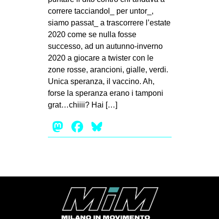
MILANO
correre tacciandol_ per untor_,
MOBILITAZIONI
siamo passat_ a trascorrere l’estate
2020 come se nulla fosse
SPAZI
successo, ad un autunno-inverno
SPORT POPOLARE
2020 a giocare a twister con le
zone rosse, arancioni, gialle, verdi.
MOVIMENTI
Unica speranza, il vaccino. Ah,
AMBIENTE
forse la speranza erano i tamponi
grat…chiiii? Hai […]
ANTIFASCISMO
Mastodon
Facebook
Bluesky
DIRITTO ALL’ABITARE
GENERI
MIGRAZIONI
PRECARIATO
REPRESSIONE
STUDENTI