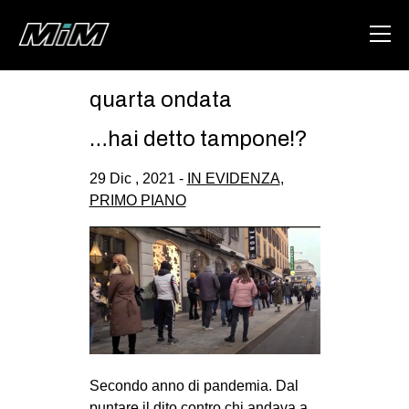
quarta ondata
HOME
…hai detto tampone!?
ABOUT
29 Dic , 2021 -
IN EVIDENZA
,
AREA
PRIMO PIANO
DEGENERAZIONE
GAZA FREESTYLE
CSOA LAMBRETTA
MSM
STUDENTI TSUNAMI
ZAM
Secondo anno di pandemia. Dal
puntare il dito contro chi andava a