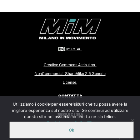
CULTURE
ARTE
CINEMA
MANIFESTI
MUSICA
RECENSIONI
Creative Commons Attribution-
INTERNAZIONALE
NonCommercial-ShareAlike 2.5 Generic
AFRICA
License.
AMERICHE
CONTATTI:
ESTREMO ORIENTE
Utilizziamo i cookie per essere sicuri che tu possa avere la
milanoinmovimento@gmail.com
migliore esperienza sul nostro sito. Se continui ad utilizzare
EUROPA
SEGUICI SU:
questo sito noi assumiamo che tu ne sia felice.
MEDIO ORIENTE
Ok
Sito ospitato sulla piattaforma
Midala
MONDO