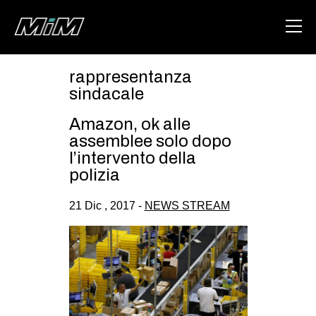
rappresentanza
HOME
sindacale
ABOUT
Amazon, ok alle
assemblee solo dopo
AREA
l’intervento della
polizia
DEGENERAZIONE
GAZA FREESTYLE
21 Dic , 2017 -
NEWS STREAM
CSOA LAMBRETTA
MSM
STUDENTI TSUNAMI
ZAM