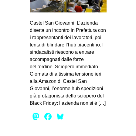
MILANO
MOBILITAZIONI
Castel San Giovanni. L’azienda
SPAZI
diserta un incontro in Prefettura con
SPORT POPOLARE
i rappresentanti dei lavoratori, poi
tenta di blindare l’hub piacentino. I
MOVIMENTI
sindacalisti riescono a entrare
AMBIENTE
accompagnati dalle forze
dell’ordine. Sciopero immediato.
ANTIFASCISMO
Giornata di altissima tensione ieri
DIRITTO ALL’ABITARE
alla Amazon di Castel San
GENERI
Giovanni, l’enorme hub spedizioni
già protagonista dello sciopero del
MIGRAZIONI
Black Friday: l’azienda non si è […]
PRECARIATO
Mastodon
Facebook
Bluesky
REPRESSIONE
STUDENTI