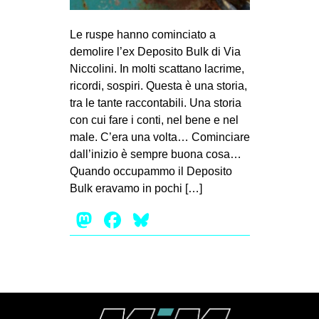
MILANO
MOBILITAZIONI
Le ruspe hanno cominciato a
demolire l’ex Deposito Bulk di Via
SPAZI
Niccolini. In molti scattano lacrime,
SPORT POPOLARE
ricordi, sospiri. Questa è una storia,
tra le tante raccontabili. Una storia
MOVIMENTI
con cui fare i conti, nel bene e nel
AMBIENTE
male. C’era una volta… Cominciare
dall’inizio è sempre buona cosa…
ANTIFASCISMO
Quando occupammo il Deposito
DIRITTO ALL’ABITARE
Bulk eravamo in pochi […]
GENERI
Mastodon
Facebook
Bluesky
MIGRAZIONI
PRECARIATO
REPRESSIONE
STUDENTI