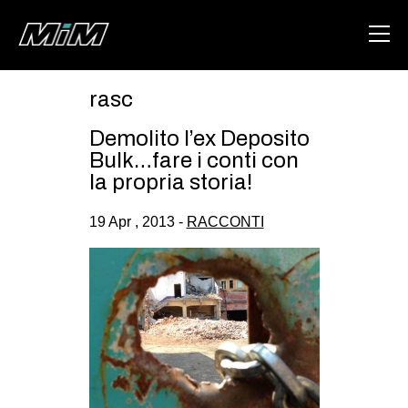
rasc
HOME
Demolito l’ex Deposito
ABOUT
Bulk…fare i conti con
la propria storia!
AREA
19 Apr , 2013 -
RACCONTI
DEGENERAZIONE
GAZA FREESTYLE
CSOA LAMBRETTA
MSM
STUDENTI TSUNAMI
ZAM