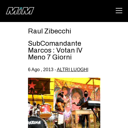
Raul Zibecchi
HOME
SubComandante
ABOUT
Marcos : Votan IV
Meno 7 Giorni
AREA
6 Ago , 2013 -
ALTRI LUOGHI
DEGENERAZIONE
GAZA FREESTYLE
CSOA LAMBRETTA
MSM
STUDENTI TSUNAMI
ZAM