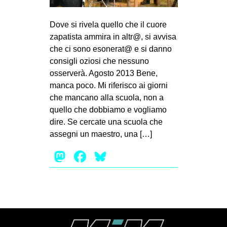
MILANO
MOBILITAZIONI
Dove si rivela quello che il cuore
zapatista ammira in altr@, si avvisa
SPAZI
che ci sono esonerat@ e si danno
SPORT POPOLARE
consigli oziosi che nessuno
osserverà. Agosto 2013 Bene,
MOVIMENTI
manca poco. Mi riferisco ai giorni
AMBIENTE
che mancano alla scuola, non a
quello che dobbiamo e vogliamo
ANTIFASCISMO
dire. Se cercate una scuola che
DIRITTO ALL’ABITARE
assegni un maestro, una […]
GENERI
Mastodon
Facebook
Bluesky
MIGRAZIONI
PRECARIATO
REPRESSIONE
STUDENTI