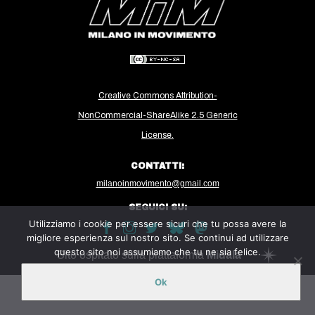
MILANO
MOBILITAZIONI
SPAZI
SPORT POPOLARE
Creative Commons Attribution-
MOVIMENTI
NonCommercial-ShareAlike 2.5 Generic
AMBIENTE
License.
ANTIFASCISMO
CONTATTI:
DIRITTO ALL’ABITARE
milanoinmovimento@gmail.com
GENERI
SEGUICI SU:
Utilizziamo i cookie per essere sicuri che tu possa avere la
MIGRAZIONI
migliore esperienza sul nostro sito. Se continui ad utilizzare
questo sito noi assumiamo che tu ne sia felice.
PRECARIATO
Sito ospitato sulla piattaforma
Midala
REPRESSIONE
Ok
STUDENTI