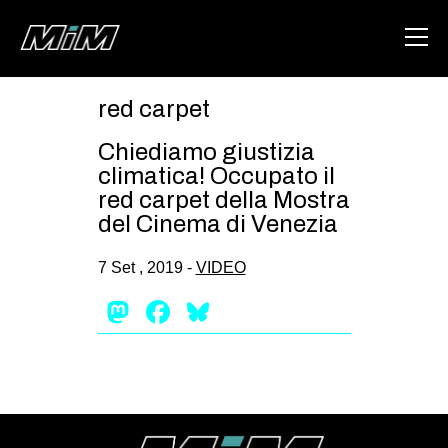
red carpet
HOME
Chiediamo giustizia
ABOUT
climatica! Occupato il
red carpet della Mostra
AREA
del Cinema di Venezia
DEGENERAZIONE
7 Set , 2019 -
VIDEO
GAZA FREESTYLE
Mastodon
Facebook
Bluesky
CSOA LAMBRETTA
MSM
STUDENTI TSUNAMI
ZAM