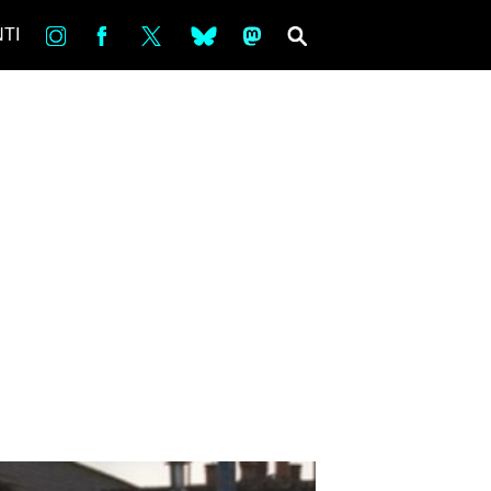
in
Fb
tw
bsky
ms
SEARCH
TI