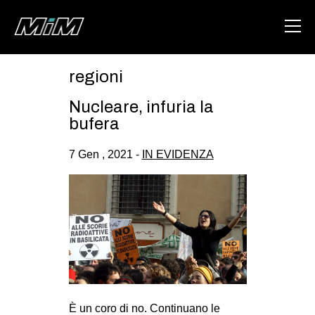
regioni
HOME
Nucleare, infuria la
ABOUT
bufera
AREA
7 Gen , 2021 -
IN EVIDENZA
DEGENERAZIONE
GAZA FREESTYLE
CSOA LAMBRETTA
MSM
STUDENTI TSUNAMI
ZAM
È un coro di no. Continuano le