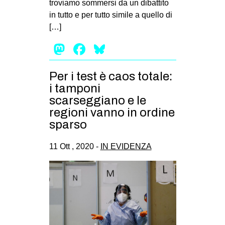
troviamo sommersi da un dibattito
EVENTI
in tutto e per tutto simile a quello di
[…]
in
Mastodon
Facebook
Bluesky
Fb
Per i test è caos totale:
tw
i tamponi
scarseggiano e le
bsky
regioni vanno in ordine
sparso
ms
11 Ott , 2020 -
IN EVIDENZA
SEARCH