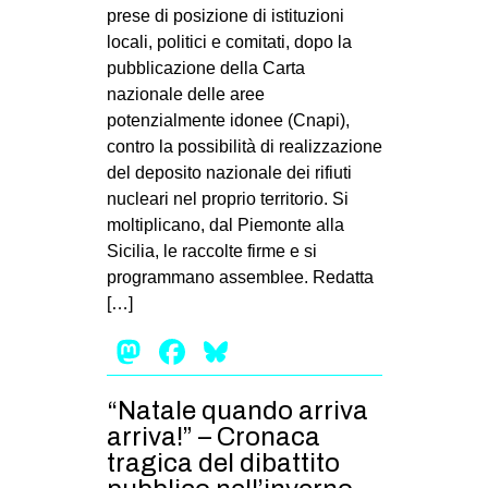
MILANO
prese di posizione di istituzioni
locali, politici e comitati, dopo la
MOBILITAZIONI
pubblicazione della Carta
SPAZI
nazionale delle aree
potenzialmente idonee (Cnapi),
SPORT POPOLARE
contro la possibilità di realizzazione
MOVIMENTI
del deposito nazionale dei rifiuti
nucleari nel proprio territorio. Si
AMBIENTE
moltiplicano, dal Piemonte alla
ANTIFASCISMO
Sicilia, le raccolte firme e si
programmano assemblee. Redatta
DIRITTO ALL’ABITARE
[…]
GENERI
Mastodon
Facebook
Bluesky
MIGRAZIONI
PRECARIATO
“Natale quando arriva
REPRESSIONE
arriva!” – Cronaca
tragica del dibattito
STUDENTI