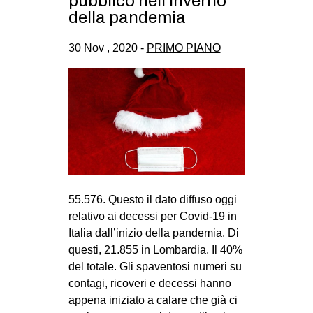
pubblico nell’inverno
CULTURE
della pandemia
ARTE
30 Nov , 2020 -
PRIMO PIANO
CINEMA
MANIFESTI
MUSICA
RECENSIONI
INTERNAZIONALE
AFRICA
55.576. Questo il dato diffuso oggi
AMERICHE
relativo ai decessi per Covid-19 in
ESTREMO ORIENTE
Italia dall’inizio della pandemia. Di
questi, 21.855 in Lombardia. Il 40%
EUROPA
del totale. Gli spaventosi numeri su
MEDIO ORIENTE
contagi, ricoveri e decessi hanno
appena iniziato a calare che già ci
MONDO