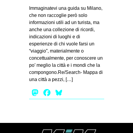
MILANO
Immaginatevi una guida su Milano,
MOBILITAZIONI
che non raccoglie però solo
informazioni utili ad un turista, ma
SPAZI
anche una collezione di ricordi,
SPORT POPOLARE
indicazioni di luoghi e di
esperienze di chi vuole farsi un
MOVIMENTI
“viaggio”, materialmente o
AMBIENTE
concettualmente, per conoscere un
po’ meglio la città e i mondi che la
ANTIFASCISMO
compongono.Re/Search- Mappa di
DIRITTO ALL’ABITARE
una città a pezzi, […]
GENERI
Mastodon
Facebook
Bluesky
MIGRAZIONI
PRECARIATO
REPRESSIONE
STUDENTI