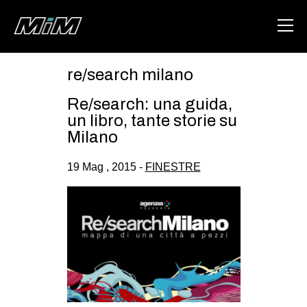
re/search milano
HOME
Re/search: una guida,
ABOUT
un libro, tante storie su
Milano
AREA
19 Mag , 2015 -
FINESTRE
DEGENERAZIONE
GAZA FREESTYLE
CSOA LAMBRETTA
MSM
STUDENTI TSUNAMI
ZAM