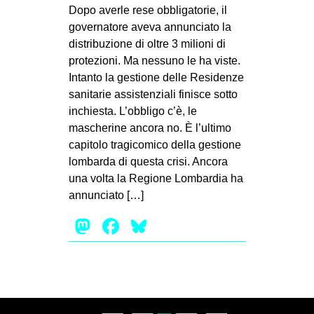
MILANO
Dopo averle rese obbligatorie, il
governatore aveva annunciato la
MOBILITAZIONI
distribuzione di oltre 3 milioni di
SPAZI
protezioni. Ma nessuno le ha viste.
Intanto la gestione delle Residenze
SPORT POPOLARE
sanitarie assistenziali finisce sotto
MOVIMENTI
inchiesta. L’obbligo c’è, le
mascherine ancora no. È l’ultimo
AMBIENTE
capitolo tragicomico della gestione
ANTIFASCISMO
lombarda di questa crisi. Ancora
una volta la Regione Lombardia ha
DIRITTO ALL’ABITARE
annunciato […]
GENERI
Mastodon
Facebook
Bluesky
MIGRAZIONI
PRECARIATO
REPRESSIONE
STUDENTI