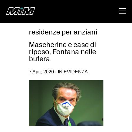
residenze per anziani
HOME
Mascherine e case di
ABOUT
riposo, Fontana nelle
bufera
AREA
7 Apr , 2020 -
IN EVIDENZA
DEGENERAZIONE
GAZA FREESTYLE
CSOA LAMBRETTA
MSM
STUDENTI TSUNAMI
ZAM