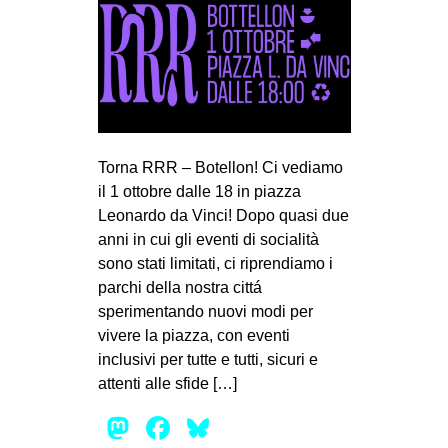
CULTURE
ARTE
CINEMA
MANIFESTI
MUSICA
Torna RRR – Botellon! Ci vediamo
RECENSIONI
il 1 ottobre dalle 18 in piazza
Leonardo da Vinci! Dopo quasi due
INTERNAZIONALE
anni in cui gli eventi di socialità
sono stati limitati, ci riprendiamo i
AFRICA
parchi della nostra cittá
AMERICHE
sperimentando nuovi modi per
ESTREMO ORIENTE
vivere la piazza, con eventi
inclusivi per tutte e tutti, sicuri e
EUROPA
attenti alle sfide […]
MEDIO ORIENTE
Mastodon
Facebook
Bluesky
MONDO