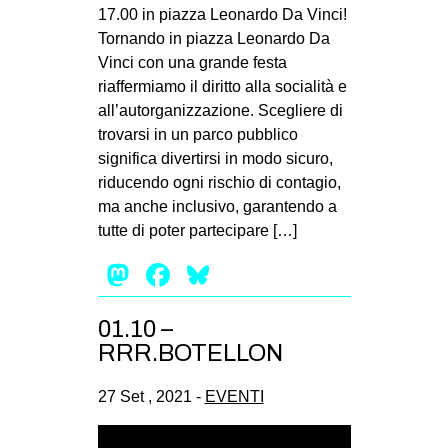
MILANO
17.00 in piazza Leonardo Da Vinci!
Tornando in piazza Leonardo Da
MOBILITAZIONI
Vinci con una grande festa
SPAZI
riaffermiamo il diritto alla socialità e
all’autorganizzazione. Scegliere di
SPORT POPOLARE
trovarsi in un parco pubblico
MOVIMENTI
significa divertirsi in modo sicuro,
riducendo ogni rischio di contagio,
AMBIENTE
ma anche inclusivo, garantendo a
ANTIFASCISMO
tutte di poter partecipare […]
DIRITTO ALL’ABITARE
Mastodon
Facebook
Bluesky
GENERI
01.10 –
MIGRAZIONI
RRR.BOTELLON
PRECARIATO
REPRESSIONE
27 Set , 2021 -
EVENTI
STUDENTI