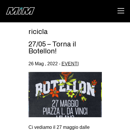
ricicla
HOME
27/05 – Torna il
ABOUT
Botellon!
AREA
26 Mag , 2022 -
EVENTI
DEGENERAZIONE
GAZA FREESTYLE
CSOA LAMBRETTA
MSM
STUDENTI TSUNAMI
ZAM
Ci vediamo il 27 maggio dalle