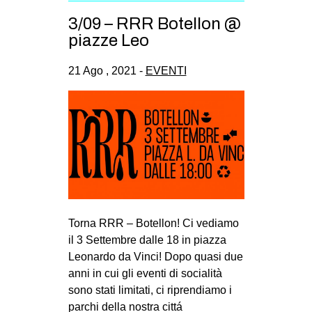
EVENTI
3/09 – RRR Botellon @
piazze Leo
in
21 Ago , 2021 -
EVENTI
Fb
tw
bsky
ms
SEARCH
Torna RRR – Botellon! Ci vediamo
il 3 Settembre dalle 18 in piazza
Leonardo da Vinci! Dopo quasi due
anni in cui gli eventi di socialità
sono stati limitati, ci riprendiamo i
parchi della nostra cittá