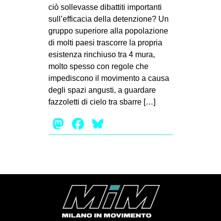
MILANO
ciò sollevasse dibattiti importanti
sull’efficacia della detenzione? Un
MOBILITAZIONI
gruppo superiore alla popolazione
SPAZI
di molti paesi trascorre la propria
esistenza rinchiuso tra 4 mura,
SPORT POPOLARE
molto spesso con regole che
MOVIMENTI
impediscono il movimento a causa
degli spazi angusti, a guardare
AMBIENTE
fazzoletti di cielo tra sbarre […]
ANTIFASCISMO
Mastodon
Facebook
Bluesky
DIRITTO ALL’ABITARE
GENERI
MIGRAZIONI
PRECARIATO
REPRESSIONE
STUDENTI