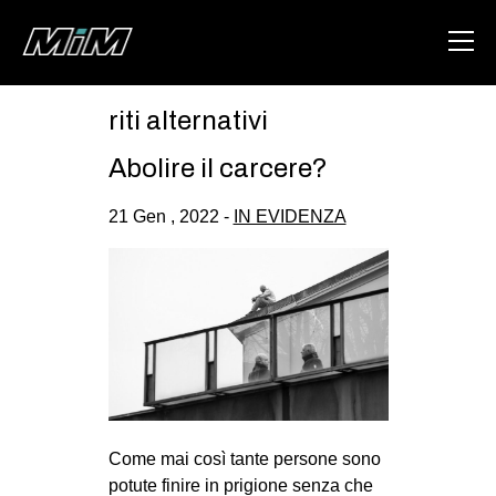
riti alternativi
HOME
Abolire il carcere?
ABOUT
21 Gen , 2022 -
IN EVIDENZA
AREA
DEGENERAZIONE
GAZA FREESTYLE
CSOA LAMBRETTA
MSM
STUDENTI TSUNAMI
Come mai così tante persone sono
ZAM
potute finire in prigione senza che