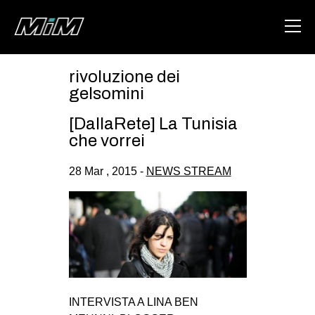
rivoluzione dei
HOME
gelsomini
ABOUT
[DallaRete] La Tunisia
che vorrei
AREA
28 Mar , 2015 -
NEWS STREAM
DEGENERAZIONE
GAZA FREESTYLE
CSOA LAMBRETTA
MSM
STUDENTI TSUNAMI
ZAM
INTERVISTA A LINA BEN