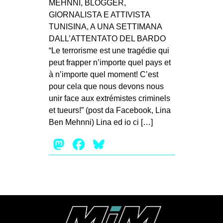
MEHNNI, BLOGGER,
MILANO
GIORNALISTA E ATTIVISTA
MOBILITAZIONI
TUNISINA, A UNA SETTIMANA
DALL’ATTENTATO DEL BARDO
SPAZI
“Le terrorisme est une tragédie qui
SPORT POPOLARE
peut frapper n’importe quel pays et
à n’importe quel moment! C’est
MOVIMENTI
pour cela que nous devons nous
AMBIENTE
unir face aux extrémistes criminels
et tueurs!” (post da Facebook, Lina
ANTIFASCISMO
Ben Mehnni) Lina ed io ci […]
DIRITTO ALL’ABITARE
Mastodon
Facebook
Bluesky
GENERI
MIGRAZIONI
PRECARIATO
REPRESSIONE
STUDENTI