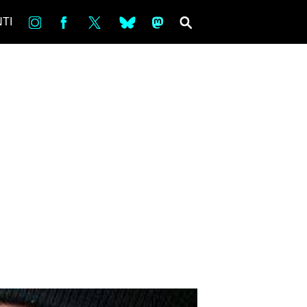
in
Fb
tw
bsky
ms
SEARCH
TI