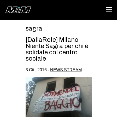
sagra
HOME
[DallaRete] Milano –
ABOUT
Niente Sagra per chi è
solidale col centro
AREA
sociale
DEGENERAZIONE
3 Ott , 2016 -
NEWS STREAM
GAZA FREESTYLE
CSOA LAMBRETTA
MSM
STUDENTI TSUNAMI
ZAM