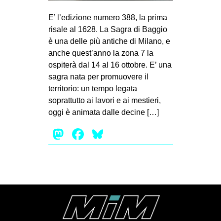
MILANO
E’ l’edizione numero 388, la prima
MOBILITAZIONI
risale al 1628. La Sagra di Baggio
SPAZI
è una delle più antiche di Milano, e
anche quest’anno la zona 7 la
SPORT POPOLARE
ospiterà dal 14 al 16 ottobre. E’ una
MOVIMENTI
sagra nata per promuovere il
territorio: un tempo legata
AMBIENTE
soprattutto ai lavori e ai mestieri,
ANTIFASCISMO
oggi è animata dalle decine […]
DIRITTO ALL’ABITARE
Mastodon
Facebook
Bluesky
GENERI
MIGRAZIONI
PRECARIATO
REPRESSIONE
STUDENTI