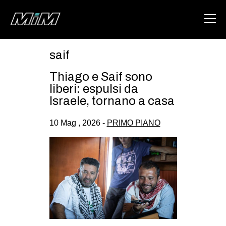
saif
HOME
Thiago e Saif sono
ABOUT
liberi: espulsi da
Israele, tornano a casa
AREA
10 Mag , 2026 -
PRIMO PIANO
DEGENERAZIONE
GAZA FREESTYLE
CSOA LAMBRETTA
MSM
STUDENTI TSUNAMI
ZAM