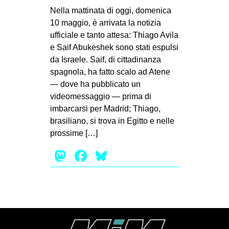
MILANO
Nella mattinata di oggi, domenica
10 maggio, è arrivata la notizia
MOBILITAZIONI
ufficiale e tanto attesa: Thiago Avila
SPAZI
e Saif Abukeshek sono stati espulsi
SPORT POPOLARE
da Israele. Saif, di cittadinanza
spagnola, ha fatto scalo ad Atene
MOVIMENTI
— dove ha pubblicato un
videomessaggio — prima di
AMBIENTE
imbarcarsi per Madrid; Thiago,
ANTIFASCISMO
brasiliano, si trova in Egitto e nelle
DIRITTO ALL’ABITARE
prossime […]
GENERI
Mastodon
Facebook
Bluesky
MIGRAZIONI
PRECARIATO
REPRESSIONE
STUDENTI